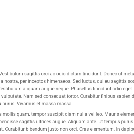
Vestibulum sagittis orci ac odio dictum tincidunt. Donec ut metu
ia nostra, per inceptos himenaeos. Sed luctus, dui eu sagittis so
 Vestibulum aliquam augue neque. Phasellus tincidunt odio eget
e vulputate. Nam sed consequat tortor. Curabitur finibus sapien d
rcu purus. Vivamus et massa massa.
is mollis quam, tempor suscipit diam nulla vel leo. Mauris elem
uspendisse sagittis ultrices augue. Aliquam ante. Ut tempus purus
rat. Curabitur bibendum justo non orci. Cras elementum. In dapi