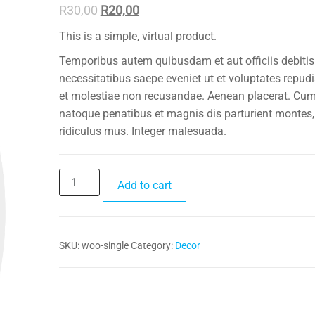
Original
Current
R
30,00
R
20,00
price
price
This is a simple, virtual product.
was:
is:
Temporibus autem quibusdam et aut officiis debitis
R30,00.
R20,00.
necessitatibus saepe eveniet ut et voluptates repud
et molestiae non recusandae. Aenean placerat. Cum
natoque penatibus et magnis dis parturient montes,
ridiculus mus. Integer malesuada.
Single
Add to cart
quantity
SKU:
woo-single
Category:
Decor