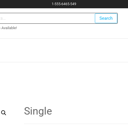
1-555-6465-549
Search
 Available!
Single